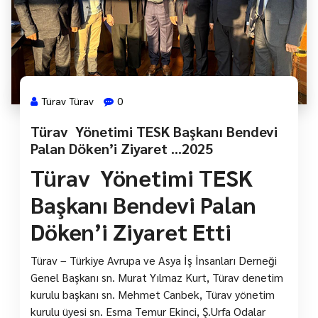
Türav Türav
0
Türav Yönetimi TESK Başkanı Bendevi
Palan Döken’i Ziyaret …2025
Türav Yönetimi TESK
Başkanı Bendevi Palan
Döken’i Ziyaret Etti
Türav – Türkiye Avrupa ve Asya İş İnsanları Derneği
Genel Başkanı sn. Murat Yılmaz Kurt, Türav denetim
kurulu başkanı sn. Mehmet Canbek, Türav yönetim
kurulu üyesi sn. Esma Temur Ekinci, Ş.Urfa Odalar